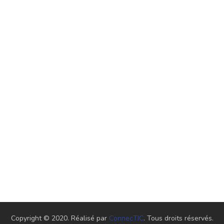
Treatments
SALE DE REANIMATION
Copyright © 2020. Réalisé par
ConnecTIC
. Tous droits réservés.