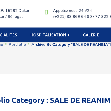
 BP: 15282 Dakar
Appelez nous 24h/24
ar / Sénégal
(+221) 33 869 64 90 / 77 822 
Archive
CIALITÉS
HOSPITALISATION
GALERIE
me
Portfolio
Archive By Category "SALE DE REANIMAT
lio Category :
SALE DE REANI